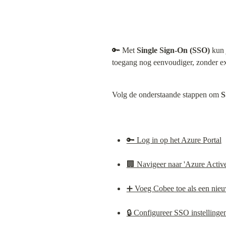
🔑 Met 
Single Sign-On (SSO)
 kun 
toegang nog eenvoudiger, zonder e
Volg de onderstaande stappen om 
S
🔑 Log in op het Azure Portal
🏢 Navigeer naar 'Azure Active
➕ Voeg Cobee toe als een nieu
🔒 Configureer SSO instellinge